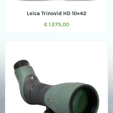
Leica Trinovid HD 10×42
€
1.275,00