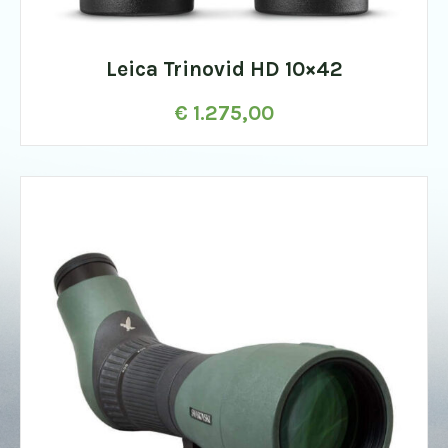
Leica Trinovid HD 10×42
€
1.275,00