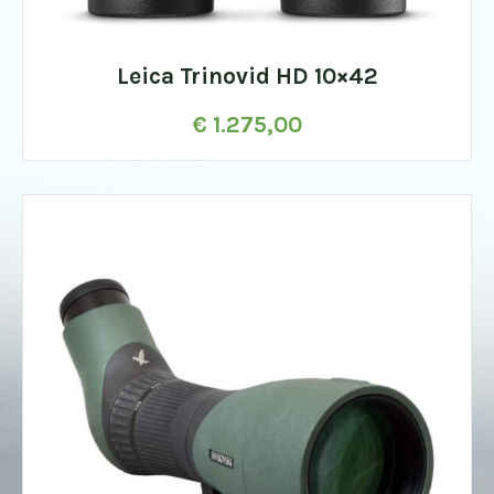
Leica Trinovid HD 10×42
€
1.275,00