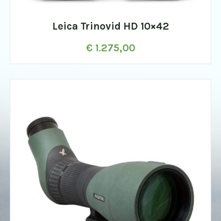
Leica Trinovid HD 10×42
€
1.275,00