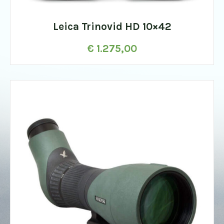
Leica Trinovid HD 10×42
€
1.275,00