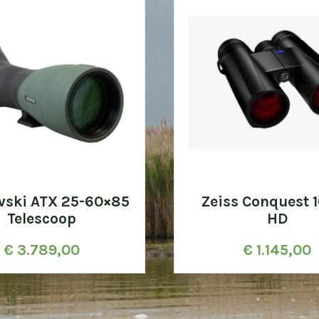
vski ATX 25-60×85
Zeiss Conquest 
Telescoop
HD
€
3.789,00
€
1.145,00