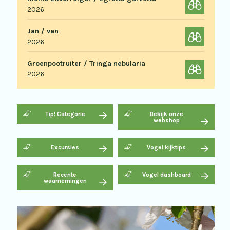
2026
Jan / van
2026
Groenpootruiter / Tringa nebularia
2026
Tip! Categorie
Bekijk onze
webshop
Excursies
Vogel kijktips
Recente
Vogel dashboard
waarnemingen