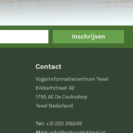
Inschrijven
Contact
Vogelinformatiecentrum Texel
Kikkertstraat 42
1795 AE De Cocksdorp
Texel Nederland
Tel:
+31 222 316249
Mail:
info@natuurdigitaal.nl