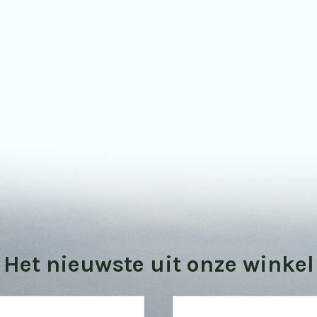
Bekijk onze vogel kijktips
Het nieuwste uit onze winkel