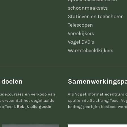
schoonmaaksets
Statieven en toebehoren
Telescopen
Verrekijkers
Vogel DVD’s
Warmtebeeldkijkers
 doelen
Samenwerkingspa
elexcursies en verkoop van
Als Vogelinformatiecentrum 
gt ervoor dat het opgehaalde
spullen de Stichting Texel Vo
op Texel.
Bekijk alle goede
bedrag jaarlijks besteed word