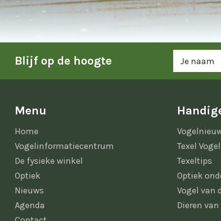
Blijf op de hoogte
Menu
Handige
Home
Vogelnieu
Vogelinformatiecentrum
Texel Vogel
De fysieke winkel
Texeltips
Optiek
Optiek ond
Nieuws
Vogel van
Agenda
Dieren van
Contact