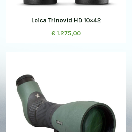
Leica Trinovid HD 10×42
€
1.275,00