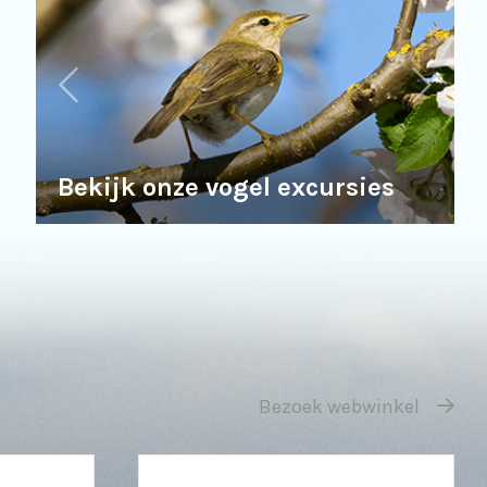
Bekijk onze vogel excursies
Bezoek webwinkel