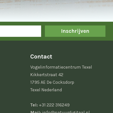
Inschrijven
Contact
Vogelinformatiecentrum Texel
Kikkertstraat 42
1795 AE De Cocksdorp
Texel Nederland
Tel:
+31 222 316249
Mail:
info@natuurdigitaal.nl