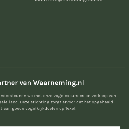
rtner van Waarneming.nl
ondersteunen we met onze vogelexcursies en verkoop van
geleiland. Deze stichting zorgt ervoor dat het opgehaald
t aan goede vogelkijkdoelen op Texel.