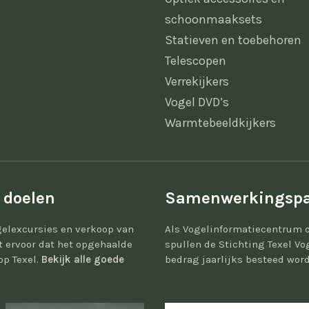
schoonmaaksets
Statieven en toebehoren
Telescopen
Verrekijkers
Vogel DVD’s
Warmtebeeldkijkers
 doelen
Samenwerkingspa
elexcursies en verkoop van
Als Vogelinformatiecentrum 
gt ervoor dat het opgehaalde
spullen de Stichting Texel Vo
op Texel.
Bekijk alle goede
bedrag jaarlijks besteed word