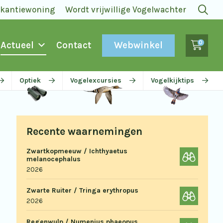
akantiewoning
Wordt vrijwillige Vogelwachter
0
Webwinkel
Actueel
Contact
Optiek
Vogelexcursies
Vogelkijktips
Recente waarnemingen
Zwartkopmeeuw / Ichthyaetus
melanocephalus
2026
Zwarte Ruiter / Tringa erythropus
2026
Regenwulp / Numenius phaeopus