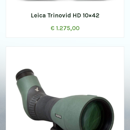
Leica Trinovid HD 10×42
€
1.275,00