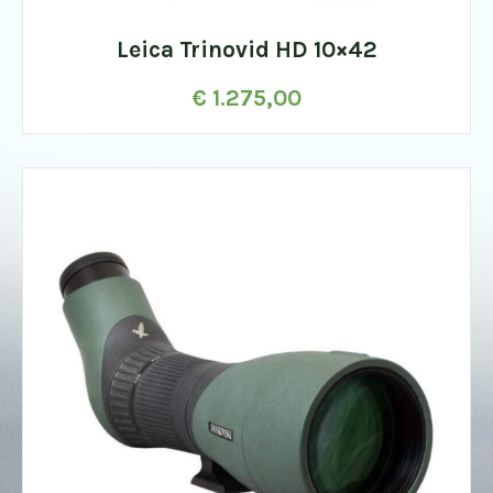
Leica Trinovid HD 10×42
€
1.275,00