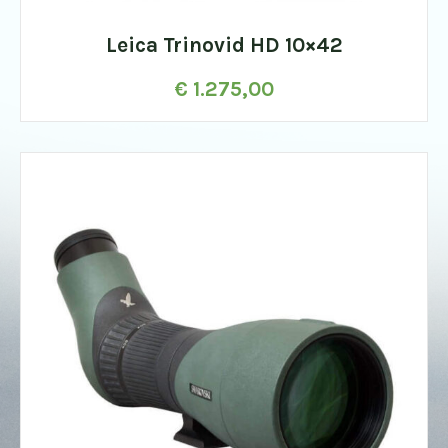
Leica Trinovid HD 10×42
€
1.275,00