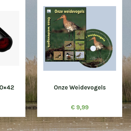
10×42
Onze Weidevogels
€
9,99