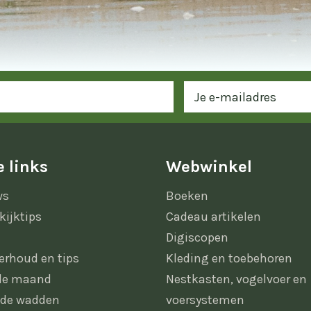
 links
Webwinkel
ws
Boeken
kijktips
Cadeau artikelen
Digiscopen
erhoud en tips
Kleding en toebehoren
 de maand
Nestkasten, vogelvoer en
 de wadden
voersystemen