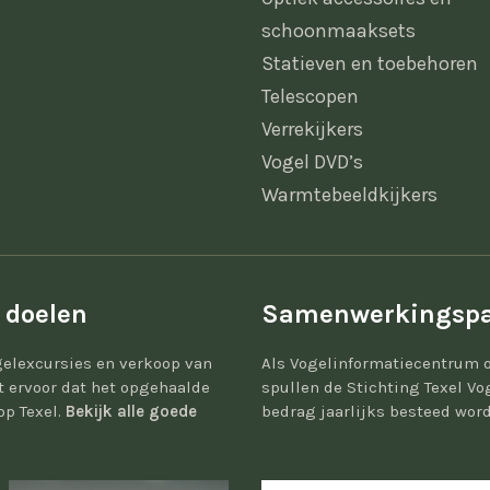
schoonmaaksets
Statieven en toebehoren
Telescopen
Verrekijkers
Vogel DVD’s
Warmtebeeldkijkers
 doelen
Samenwerkingspa
elexcursies en verkoop van
Als Vogelinformatiecentrum 
gt ervoor dat het opgehaalde
spullen de Stichting Texel Vo
op Texel.
Bekijk alle goede
bedrag jaarlijks besteed word