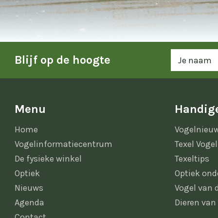
Blijf op de hoogte
Menu
Handige
Home
Vogelnieu
Vogelinformatiecentrum
Texel Vogel
De fysieke winkel
Texeltips
Optiek
Optiek ond
Nieuws
Vogel van
Agenda
Dieren van
Contact