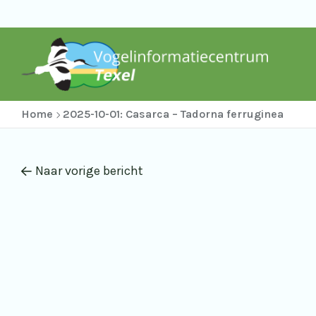
Home
2025-10-01: Casarca – Tadorna ferruginea
Naar vorige bericht