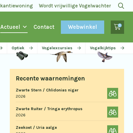
akantiewoning
Wordt vrijwillige Vogelwachter
0
Webwinkel
Actueel
Contact
Optiek
Vogelexcursies
Vogelkijktips
Recente waarnemingen
Zwarte Stern / Chlidonias niger
2026
Zwarte Ruiter / Tringa erythropus
2026
Zeekoet / Uria aalge