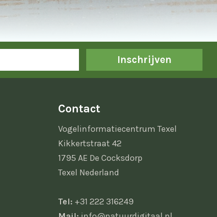
Inschrijven
Contact
Vogelinformatiecentrum Texel
Kikkertstraat 42
1795 AE De Cocksdorp
Texel Nederland
Tel:
+31 222 316249
Mail:
info@natuurdigitaal.nl