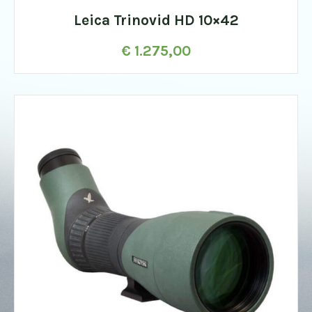
Leica Trinovid HD 10×42
€
1.275,00