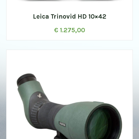
Leica Trinovid HD 10×42
€
1.275,00