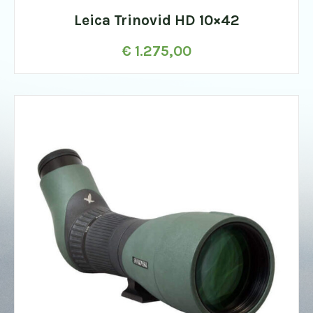
Leica Trinovid HD 10×42
€
1.275,00