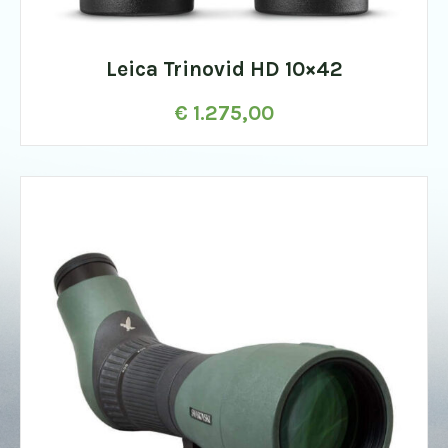
Leica Trinovid HD 10×42
€
1.275,00