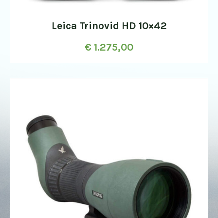
Leica Trinovid HD 10×42
€
1.275,00