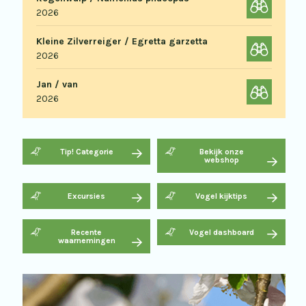
2026
Kleine Zilverreiger / Egretta garzetta
2026
Jan / van
2026
Tip! Categorie
Bekijk onze
webshop
Excursies
Vogel kijktips
Recente
Vogel dashboard
waarnemingen