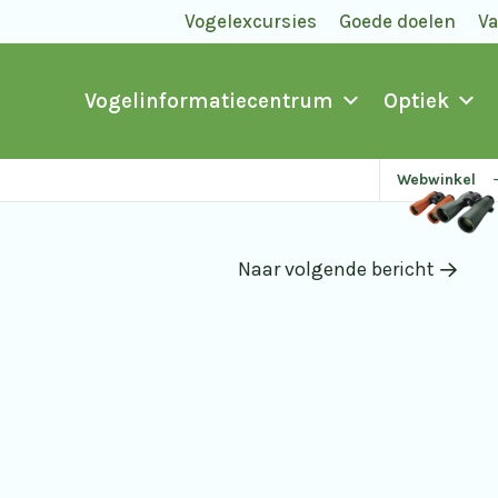
Vogelexcursies
Goede doelen
V
Vogelinformatiecentrum
Optiek
Webwinkel
Naar volgende bericht