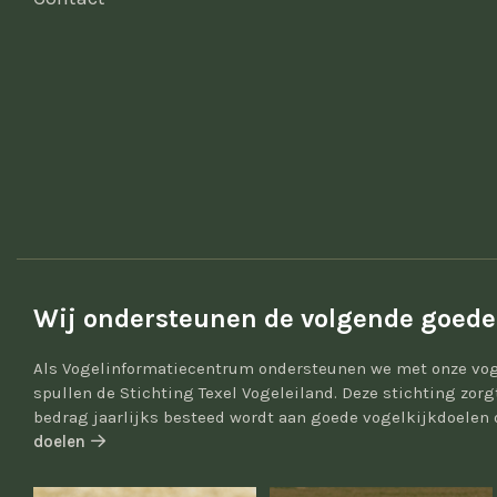
Wij ondersteunen de volgende goede
Als Vogelinformatiecentrum ondersteunen we met onze vog
spullen de Stichting Texel Vogeleiland. Deze stichting zor
bedrag jaarlijks besteed wordt aan goede vogelkijkdoelen 
doelen