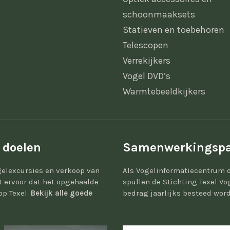
schoonmaaksets
Statieven en toebehoren
Telescopen
Verrekijkers
Vogel DVD’s
Warmtebeeldkijkers
 doelen
Samenwerkingspa
elexcursies en verkoop van
Als Vogelinformatiecentrum 
gt ervoor dat het opgehaalde
spullen de Stichting Texel Vo
op Texel.
Bekijk alle goede
bedrag jaarlijks besteed word