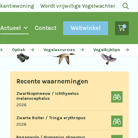
akantiewoning
Wordt vrijwillige Vogelwachter
0
Webwinkel
Actueel
Contact
Optiek
Vogelexcursies
Vogelkijktips
Recente waarnemingen
Zwartkopmeeuw / Ichthyaetus
melanocephalus
2026
Zwarte Ruiter / Tringa erythropus
2026
Regenwulp / Numenius phaeopus