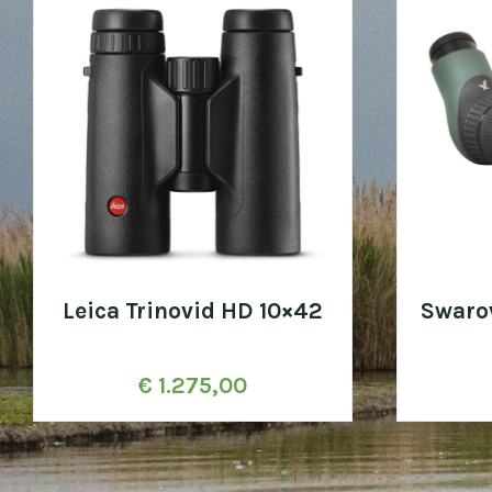
Leica Trinovid HD 10×42
Swaro
€
1.275,00