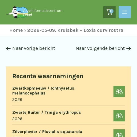
0
Home
2026-05-09: Kruisbek – Loxia curvirostra
Naar vorige bericht
Naar volgende bericht
Recente waarnemingen
Zwartkopmeeuw / Ichthyaetus
melanocephalus
2026
Zwarte Ruiter / Tringa erythropus
2026
Zilverplevier / Pluvialis squatarola