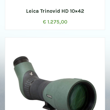
Leica Trinovid HD 10×42
€
1.275,00