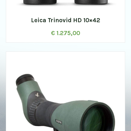
Leica Trinovid HD 10×42
€
1.275,00