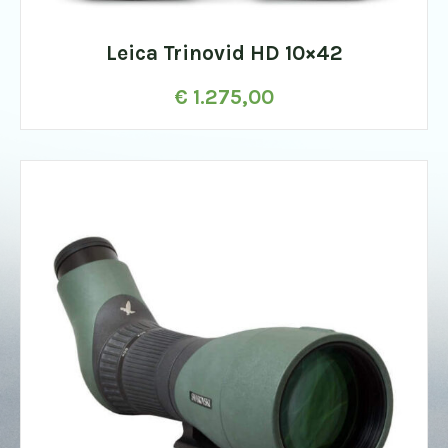
Leica Trinovid HD 10×42
€
1.275,00