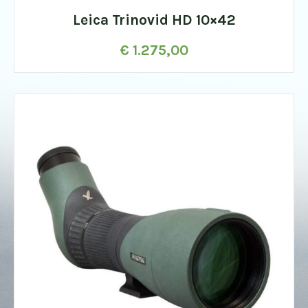
Leica Trinovid HD 10×42
€
1.275,00