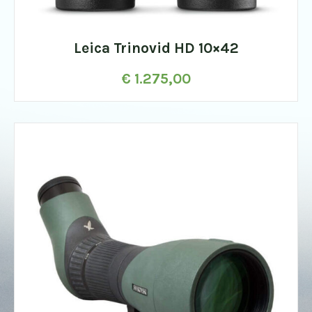
Leica Trinovid HD 10×42
€
1.275,00