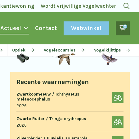
akantiewoning
Wordt vrijwillige Vogelwachter
0
Webwinkel
Actueel
Contact
Optiek
Vogelexcursies
Vogelkijktips
Recente waarnemingen
Zwartkopmeeuw / Ichthyaetus
melanocephalus
2026
Zwarte Ruiter / Tringa erythropus
2026
Zilverplevier / Pluvialis squatarola