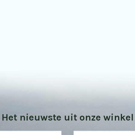
Bekijk onze vogel kijktips
Het nieuwste uit onze winkel