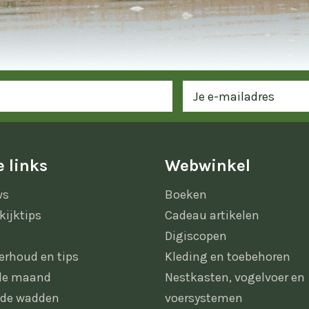
 links
Webwinkel
ws
Boeken
kijktips
Cadeau artikelen
Digiscopen
erhoud en tips
Kleding en toebehoren
 de maand
Nestkasten, vogelvoer en
 de wadden
voersystemen