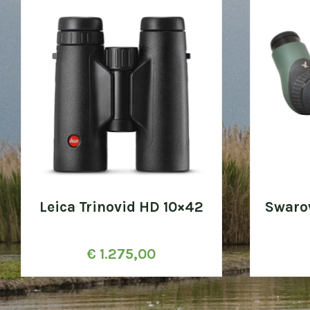
Leica Trinovid HD 10×42
Swaro
€
1.275,00