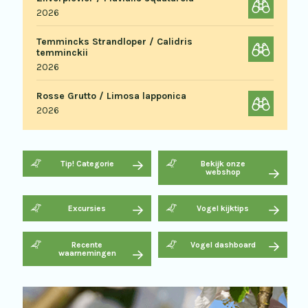
2026
Temmincks Strandloper / Calidris
temminckii
2026
Rosse Grutto / Limosa lapponica
2026
Tip! Categorie
Bekijk onze
webshop
Excursies
Vogel kijktips
Recente
Vogel dashboard
waarnemingen