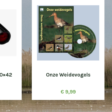
10×42
Onze Weidevogels
€
9,99