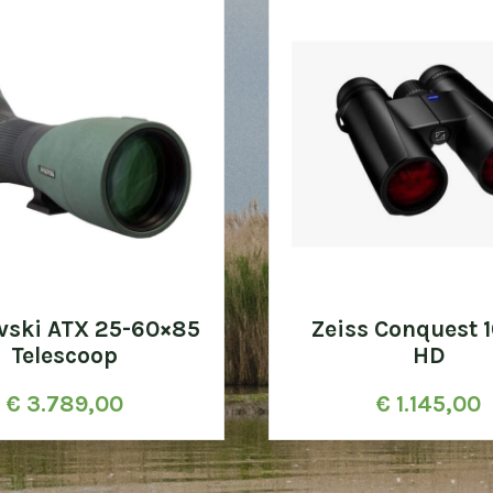
vski ATX 25-60×85
Zeiss Conquest 
Telescoop
HD
€
3.789,00
€
1.145,00