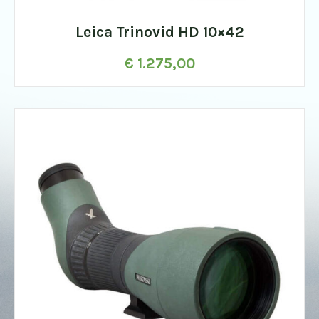
Leica Trinovid HD 10×42
€
1.275,00