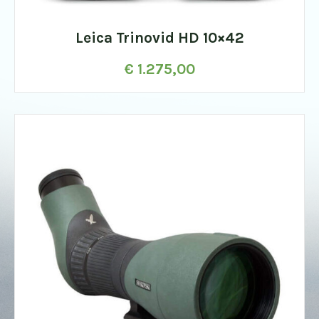
Leica Trinovid HD 10×42
€
1.275,00