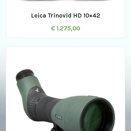
Leica Trinovid HD 10×42
€
1.275,00