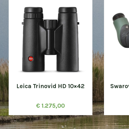
Leica Trinovid HD 10×42
Swaro
€
1.275,00