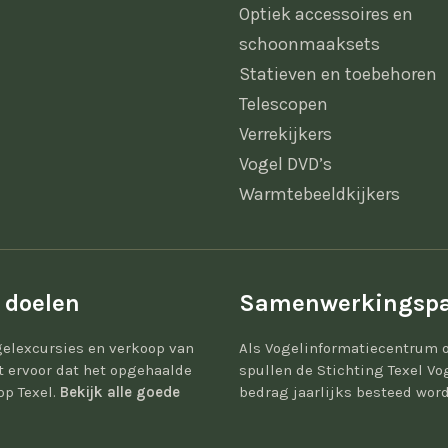
Optiek accessoires en
schoonmaaksets
Statieven en toebehoren
Telescopen
Verrekijkers
Vogel DVD’s
Warmtebeeldkijkers
 doelen
Samenwerkingspa
elexcursies en verkoop van
Als Vogelinformatiecentrum 
gt ervoor dat het opgehaalde
spullen de Stichting Texel Vo
op Texel.
Bekijk alle goede
bedrag jaarlijks besteed word