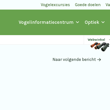
Vogelexcursies
Goede doelen
V
Vogelinformatiecentrum
Optiek
Webwinkel
Naar volgende bericht