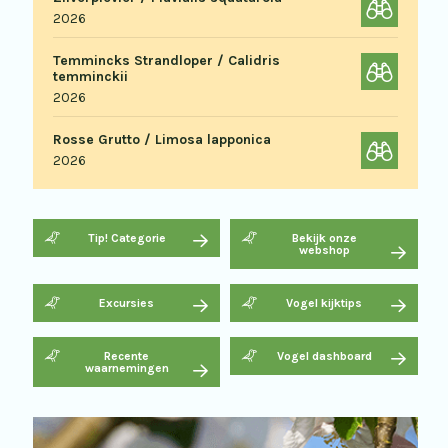
2026
Temmincks Strandloper / Calidris
temminckii
2026
Rosse Grutto / Limosa lapponica
2026
Tip! Categorie
Bekijk onze
webshop
Excursies
Vogel kijktips
Recente
Vogel dashboard
waarnemingen