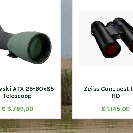
vski ATX 25-60×85
Zeiss Conquest 
Telescoop
HD
€
3.789,00
€
1.145,00