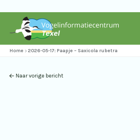
Home
2026-05-17: Paapje – Saxicola rubetra
Naar vorige bericht