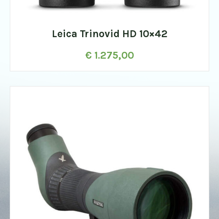
Leica Trinovid HD 10×42
€
1.275,00