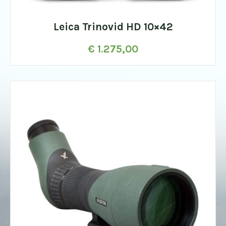
Leica Trinovid HD 10×42
€
1.275,00