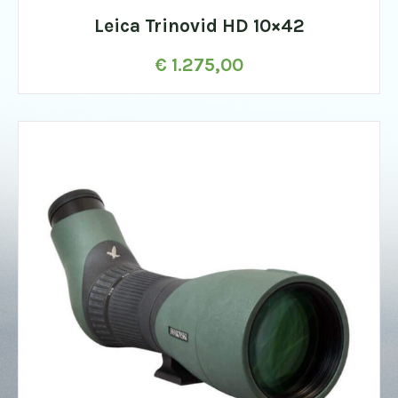
Leica Trinovid HD 10×42
€
1.275,00