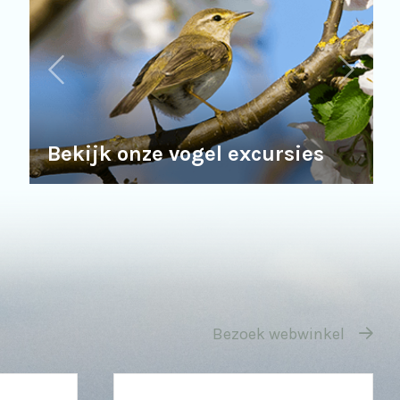
Bekijk onze vogel excursies
Bezoek webwinkel