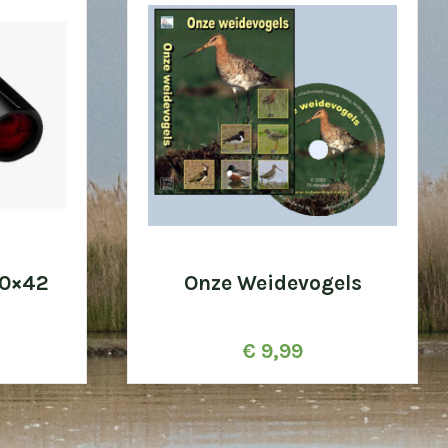
10×42
Onze Weidevogels
€
9,99