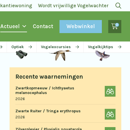
akantiewoning
Wordt vrijwillige Vogelwachter
0
Webwinkel
Actueel
Contact
Optiek
Vogelexcursies
Vogelkijktips
Recente waarnemingen
Zwartkopmeeuw / Ichthyaetus
melanocephalus
2026
Zwarte Ruiter / Tringa erythropus
2026
Zilverplevier / Pluvialis squatarola