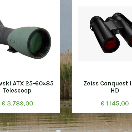
vski ATX 25-60×85
Zeiss Conquest 
Telescoop
HD
€
3.789,00
€
1.145,00