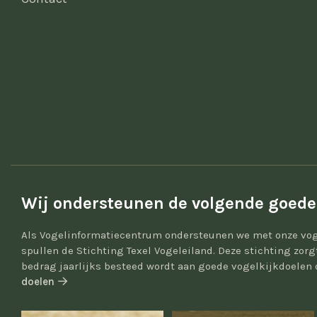
Wij ondersteunen de volgende goede
Als Vogelinformatiecentrum ondersteunen we met onze vog
spullen de Stichting Texel Vogeleiland. Deze stichting zor
bedrag jaarlijks besteed wordt aan goede vogelkijkdoelen 
doelen