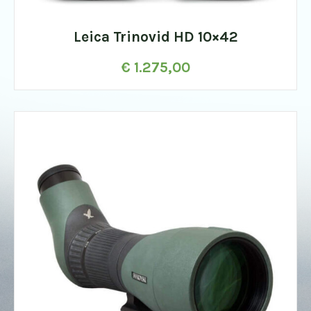
Leica Trinovid HD 10×42
€
1.275,00