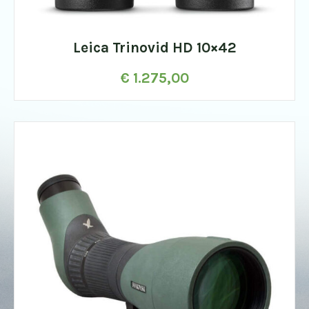
Leica Trinovid HD 10×42
€
1.275,00