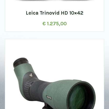
Leica Trinovid HD 10×42
€
1.275,00