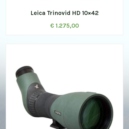
Leica Trinovid HD 10×42
€
1.275,00