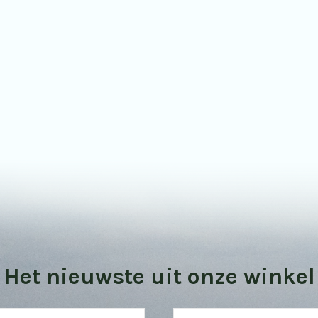
Bekijk onze vogel kijktips
Het nieuwste uit onze winkel