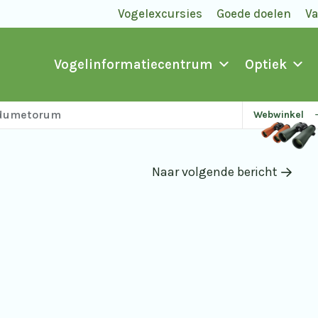
Vogelexcursies
Goede doelen
V
Vogelinformatiecentrum
Optiek
s dumetorum
Webwinkel
Naar volgende bericht