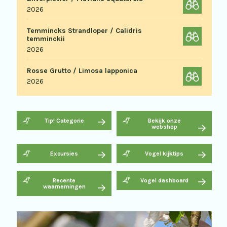
2026
Temmincks Strandloper / Calidris
temminckii
2026
Rosse Grutto / Limosa lapponica
2026
Tip! Categorie
Bekijk onze
webshop
Excursies
Vogel kijktips
Recente
Vogel dashboard
waarnemingen