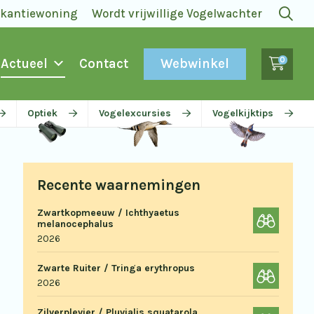
akantiewoning
Wordt vrijwillige Vogelwachter
0
Webwinkel
Actueel
Contact
Optiek
Vogelexcursies
Vogelkijktips
Recente waarnemingen
Zwartkopmeeuw / Ichthyaetus
melanocephalus
2026
Zwarte Ruiter / Tringa erythropus
2026
Zilverplevier / Pluvialis squatarola