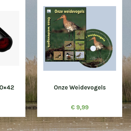
10×42
Onze Weidevogels
€
9,99