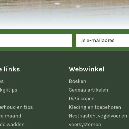
 links
Webwinkel
ws
Boeken
kijktips
Cadeau artikelen
Digiscopen
erhoud en tips
Kleding en toebehoren
 de maand
Nestkasten, vogelvoer en
 de wadden
voersystemen