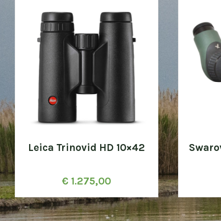
Leica Trinovid HD 10×42
Swaro
€
1.275,00