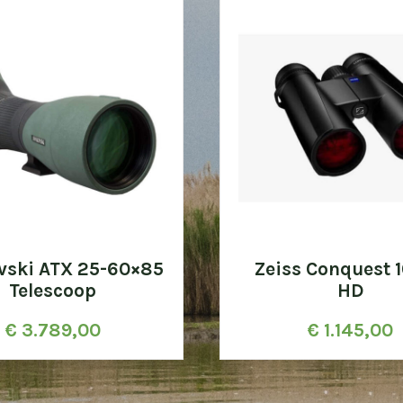
vski ATX 25-60×85
Zeiss Conquest 
Telescoop
HD
€
3.789,00
€
1.145,00