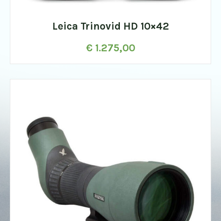
Leica Trinovid HD 10×42
€
1.275,00