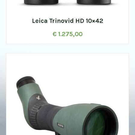
Leica Trinovid HD 10×42
€
1.275,00