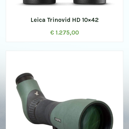
Leica Trinovid HD 10×42
€
1.275,00