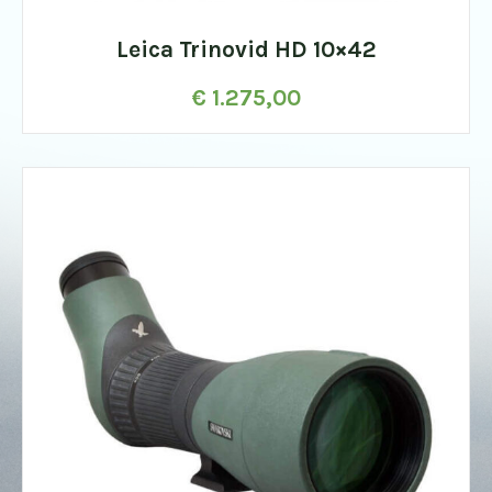
Leica Trinovid HD 10×42
€
1.275,00