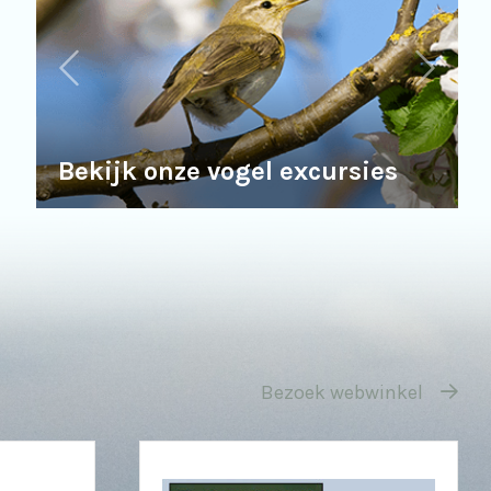
Bekijk onze vogel excursies
Bezoek webwinkel