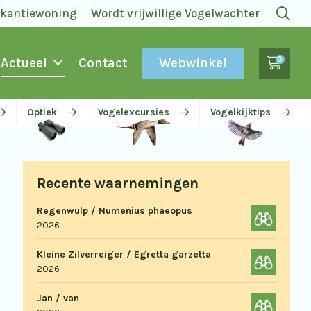
akantiewoning
Wordt vrijwillige Vogelwachter
0
Webwinkel
Actueel
Contact
Optiek
Vogelexcursies
Vogelkijktips
Recente waarnemingen
Regenwulp / Numenius phaeopus
2026
Kleine Zilverreiger / Egretta garzetta
2026
Jan / van