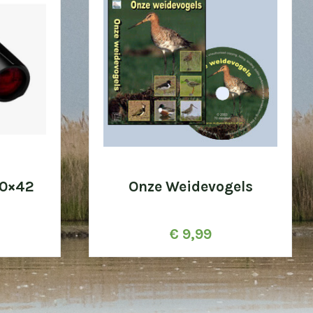
10×42
Onze Weidevogels
€
9,99