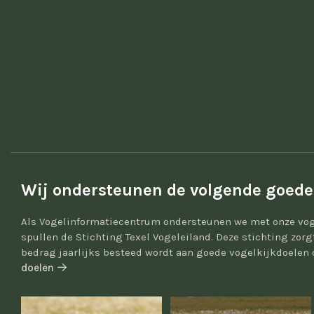
Wij ondersteunen de volgende goede
Als Vogelinformatiecentrum ondersteunen we met onze vog
spullen de Stichting Texel Vogeleiland. Deze stichting zor
bedrag jaarlijks besteed wordt aan goede vogelkijkdoelen 
doelen