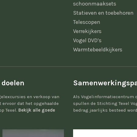
schoonmaaksets
Statieven en toebehoren
Telescopen
Verrekijkers
Vogel DVD’s
Warmtebeeldkijkers
 doelen
Samenwerkingspa
elexcursies en verkoop van
Als Vogelinformatiecentrum 
gt ervoor dat het opgehaalde
spullen de Stichting Texel Vo
op Texel.
Bekijk alle goede
bedrag jaarlijks besteed word