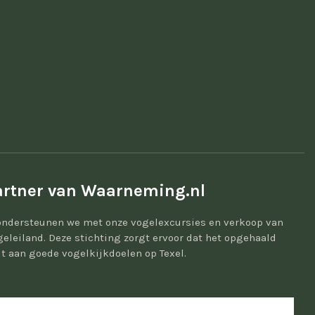
rtner van Waarneming.nl
ondersteunen we met onze vogelexcursies en verkoop van
geleiland. Deze stichting zorgt ervoor dat het opgehaald
t aan goede vogelkijkdoelen op Texel.