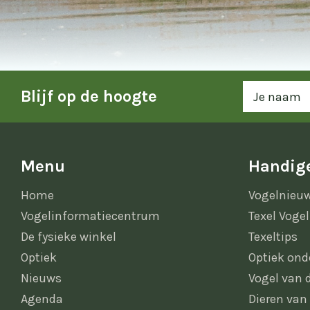
Blijf op de hoogte
Menu
Handige
Home
Vogelnieu
Vogelinformatiecentrum
Texel Vogel
De fysieke winkel
Texeltips
Optiek
Optiek ond
Nieuws
Vogel van
Agenda
Dieren van