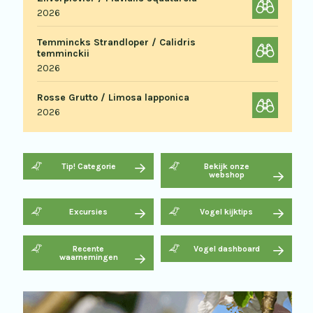
2026
Temmincks Strandloper / Calidris
temminckii
2026
Rosse Grutto / Limosa lapponica
2026
Tip! Categorie
Bekijk onze
webshop
Excursies
Vogel kijktips
Recente
Vogel dashboard
waarnemingen