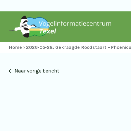
Home
2026-05-28: Gekraagde Roodstaart – Phoenic
Naar vorige bericht