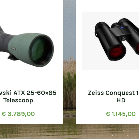
vski ATX 25-60×85
Zeiss Conquest 
Telescoop
HD
€
3.789,00
€
1.145,00