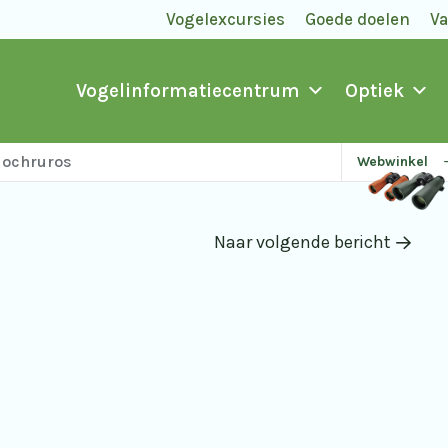
Vogelexcursies
Goede doelen
V
Vogelinformatiecentrum
Optiek
 ochruros
Webwinkel
Naar volgende bericht