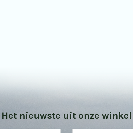
Bekijk onze vogel kijktips
Het nieuwste uit onze winkel