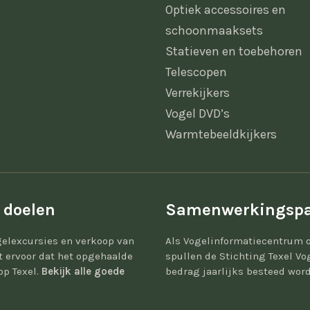
Optiek accessoires en
schoonmaaksets
Statieven en toebehoren
Telescopen
Verrekijkers
Vogel DVD’s
Warmtebeeldkijkers
 doelen
Samenwerkingspa
elexcursies en verkoop van
Als Vogelinformatiecentrum 
gt ervoor dat het opgehaalde
spullen de Stichting Texel Vo
op Texel.
Bekijk alle goede
bedrag jaarlijks besteed word