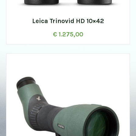
Leica Trinovid HD 10×42
€
1.275,00