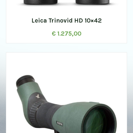
Leica Trinovid HD 10×42
€
1.275,00