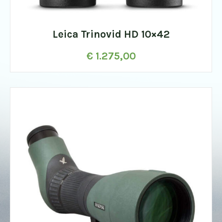
Leica Trinovid HD 10×42
€
1.275,00