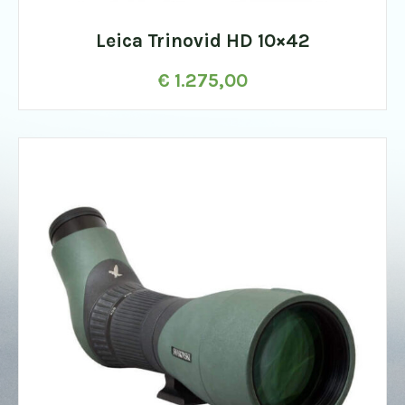
Leica Trinovid HD 10×42
€
1.275,00