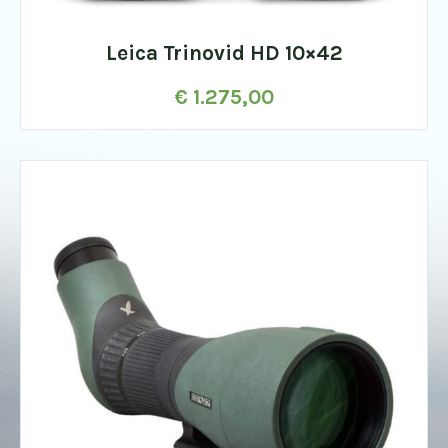
Leica Trinovid HD 10×42
€
1.275,00